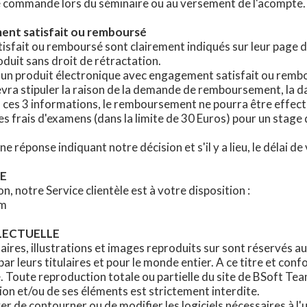
 commande lors du séminaire ou au versement de l'acompte. Po
ment satisfait ou remboursé
sfait ou remboursé sont clairement indiqués sur leur page d
duit sans droit de rétractation.
un produit électronique avec engagement satisfait ou rembo
vra stipuler la raison de la demande de remboursement, la da
ns ces 3 informations, le remboursement ne pourra être effect
 frais d'examens (dans la limite de 30 Euros) pour un stage d
ne réponse indiquant notre décision et s'il y a lieu, le délai
LE
, notre Service clientèle est à votre disposition :
om
LLECTUELLE
ires, illustrations et images reproduits sur sont réservés au 
e par leurs titulaires et pour le monde entier. A ce titre et c
e. Toute reproduction totale ou partielle du site de BSoft Tea
ion et/ou de ses éléments est strictement interdite.
 de contourner ou de modifier les logiciels nécessaires à l'ut