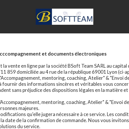
ccompagnement et documents électroniques
t la vente en ligne par la société BSoft Team SARL au capital
11 859 domiciliée au 4 rue de la république 69001 Lyon (ci-
", "Accompagnement, mentoring, coaching, Atelier" & "Envoi 
fournir des informations sincères et véritables vous concer
ndent sans préjudice des dispositions légales en la matière 
", "Accompagnement, mentoring, coaching, Atelier" & "Envoi 
ersonnes majeures.
difications qu'elle jugera nécessaire à ce service. Les condi
e à la date de la confirmation de commande. Nous vous inviton
lutions du service.