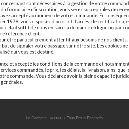
 concernant sont nécessaires à la gestion de votre commande
 du formulaire d'inscription, vous serez susceptibles de recev
s l'avez accepté au moment de votre commande. En conséquen
ier 1978, vous disposez d'un droit d'accès, de rectification,
 cela il suffit de nous en faire la demande en ligne ou par c
re référence client.
r être particulièrement attentif aux besoins de nos clients.
 but de signaler votre passage sur notre site. Les cookies ne 
alisé qui vous est destiné.
ance et accepté les conditions de la commande et notamment 
ervices commandés, le prix, les délais, la livraison, ainsi que
votre commande. Vous déclarez avoir la pleine capacité juri
 générales.
La Gachette - © 2020 + Tous Droits Réservés