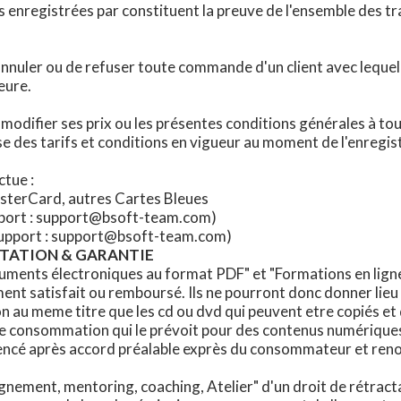
s enregistrées par constituent la preuve de l'ensemble des tr
nuler ou de refuser toute commande d'un client avec lequel il 
eure.
 modifier ses prix ou les présentes conditions générales à t
ase des tarifs et conditions en vigueur au moment de l'enre
ctue :
MasterCard, autres Cartes Bleues
upport : support@bsoft-team.com)
e support : support@bsoft-team.com)
CTATION & GARANTIE
uments électroniques au format PDF" et "Formations en ligne"
ment satisfait ou remboursé. Ils ne pourront donc donner li
ion au meme titre que les cd ou dvd qui peuvent etre copiés et
de consommation qui le prévoit pour des contenus numériques
encé après accord préalable exprès du consommateur et reno
nement, mentoring, coaching, Atelier" d'un droit de rétracta