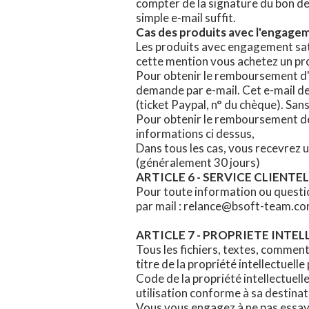
compter de la signature du bon de
simple e-mail suffit.
Cas des produits avec l'engage
Les produits avec engagement sati
cette mention vous achetez un pro
Pour obtenir le remboursement d'
demande par e-mail. Cet e-mail de
(ticket Paypal, n° du chèque). Sa
Pour obtenir le remboursement des
informations ci dessus,
Dans tous les cas, vous recevrez u
(généralement 30 jours)
ARTICLE 6 - SERVICE CLIENTE
Pour toute information ou question
par mail : relance@bsoft-team.c
ARTICLE 7 - PROPRIETE INTE
Tous les fichiers, textes, commenta
titre de la propriété intellectuell
Code de la propriété intellectuell
utilisation conforme à sa destinat
Vous vous engagez à ne pas essayer