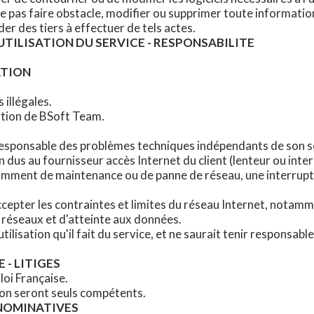
ne pas faire obstacle, modifier ou supprimer toute informatio
der des tiers à effectuer de tels actes.
UTILISATION DU SERVICE - RESPONSABILITE
ATION
s illégales.
sation de BSoft Team.
esponsable des problèmes techniques indépendants de son ser
dus au fournisseur accès Internet du client (lenteur ou inter
amment de maintenance ou de panne de réseau, une interrup
cepter les contraintes et limites du réseau Internet, notam
 réseaux et d'atteinte aux données.
'utilisation qu'il fait du service, et ne saurait tenir responsa
 - LITIGES
loi Française.
Lyon seront seuls compétents.
 NOMINATIVES