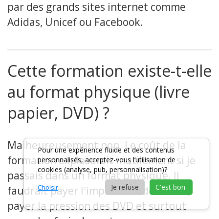
par des grands sites internet comme
Adidas, Unicef ou Facebook.
Cette formation existe-t-elle
au format physique (livre
papier, DVD) ?
Malheureusement non. Le coût de la
Pour une expérience fluide et des contenus
formation exploserait inutilement si je
personnalisés, acceptez-vous l’utilisation de
cookies (analyse, pub, personnalisation)?
passais dans un format physique. Il
Je refuse
C'est bon.
Choisir
faudrait payer l'impression des livres,
payer la pression des DVD et surtout